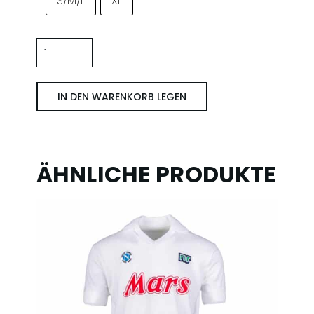
S/M/L
XL
Napoli
'88/'89
Uit
IN DEN WARENKORB LEGEN
Rood
Menge
ÄHNLICHE PRODUKTE