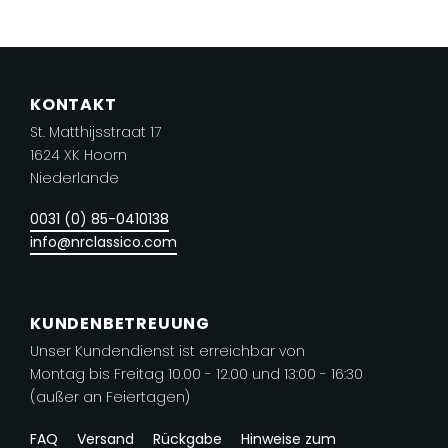
mehrere
Varianten
auf.
KONTAKT
Die
St. Matthijsstraat 17
Optionen
1624 XK Hoorn
können
Niederlande
auf
der
0031 (0) 85-0410138
Produktseite
info@nrclassico.com
gewählt
werden
KUNDENBETREUUNG
Unser Kundendienst ist erreichbar von
Montag bis Freitag 10.00 - 12.00 und 13:00 - 16:30
(außer an Feiertagen)
FAQ
Versand
Rückgabe
Hinweise zum