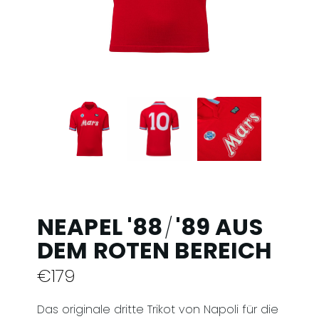
NEAPEL '88
'89 AUS
/
DEM ROTEN BEREICH
€
179
Das originale dritte Trikot von Napoli für die