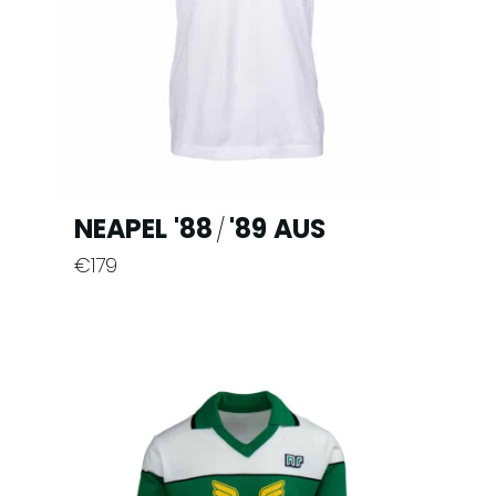
NEAPEL '88
'89 AUS
/
€
179
Dieses
Produkt
weist
mehrere
Varianten
auf.
Die