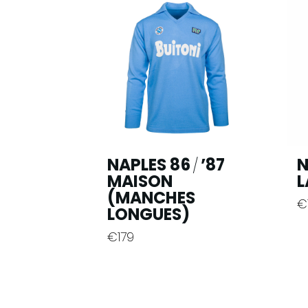
NAPLES 86
’87
N
/
MAISON
L
(MANCHES
€
LONGUES)
C
€
179
pr
Ce
a
produit
pl
a
va
plusieurs