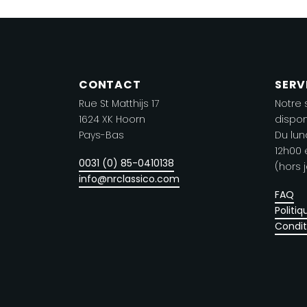
Le
variantes.
o
Les
p
options
êt
peuvent
ch
CONTACT
SERV
être
su
Rue St Matthijs 17
Notre 
choisies
la
1624 XK Hoorn
dispon
sur
p
Pays-Bas
Du lun
la
d
12h00 
0031 (0) 85-0410138
page
(hors j
pr
info@nrclassico.com
de
FAQ
produit
Politiq
Condit