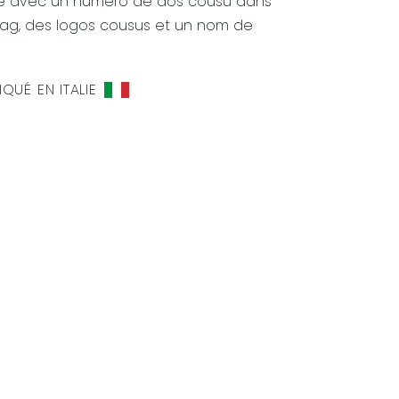
ité avec un numéro de dos cousu dans
g-zag, des logos cousus et un nom de
IQUÉ EN ITALIE