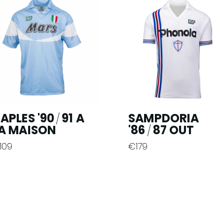
APLES '90
91 A
SAMPDORIA
/
A MAISON
'86
87 OUT
/
109
€
179
e
Ce
oduit
produit
a
usieurs
plusieurs
riantes.
variantes.