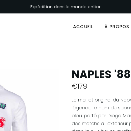
Expédition dans le monde entier
ACCUEIL
À PROPOS 
NAPLES '88
€
179
Le maillot original du Nap
légendaire nom du spons
bleu, porté par Diego Mar
des matchs à l'extérieur 