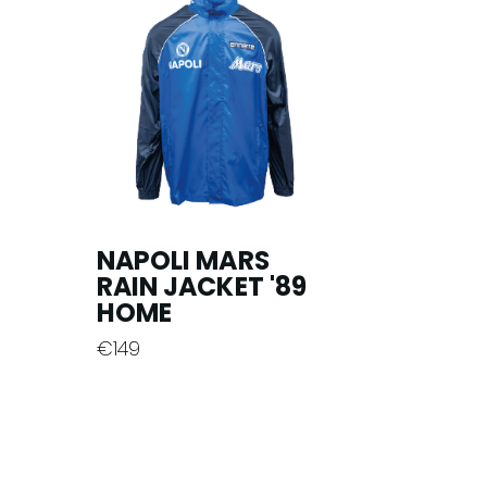
NAPOLI MARS
RAIN JACKET '89
HOME
€
149
Ce
produit
a
plusieurs