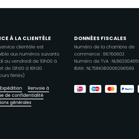
s
Les
ptions
options
euvent
peuvent
re
être
oisies
choisies
ICE À LA CLIENTÈLE
DONNÉES FISCALES
r
sur
service clientèle est
Numéro de la chambre de
la
ible aux numéros suivants
commerce : 86760602
age
page
di au vendredi de 10h00 à
Numéro de TVA : NL86230465
e
de
et de 13h00 à 16h30.
IBAN : NL75INGB0006296589
ours fériés)
oduit
produit
Expédition
Renvoie à
ue de confidentialité
ions générales