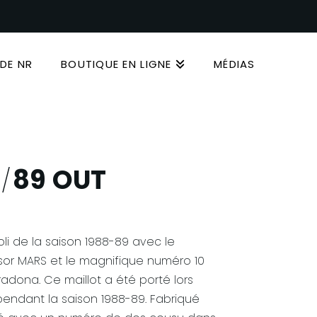
DE NR
BOUTIQUE EN LIGNE
MÉDIAS
89 OUT
/
oli de la saison 1988-89 avec le
or MARS et le magnifique numéro 10
adona. Ce maillot a été porté lors
pendant la saison 1988-89. Fabriqué