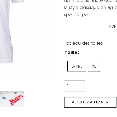
dans la plus haute qual
le style classique en zi
sponsor peint.
FABR
Tableau des tailles
Taille :
S/M/L
XL
quantité
de
Napoli
AJOUTER AU PANIER
'88/'89
Uit