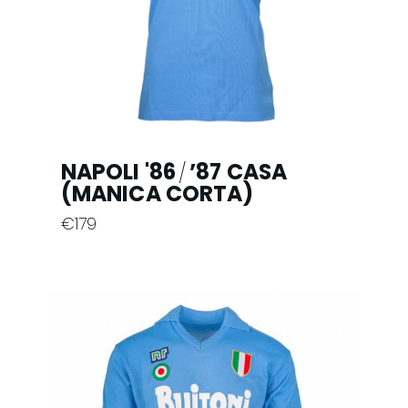
scelte
nella
pagina
del
prodotto
NAPOLI '86
’87 CASA
/
(MANICA CORTA)
€
179
Questo
prodotto
ha
più
varianti.
Le
opzioni