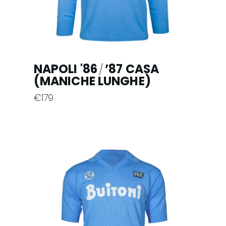
NAPOLI '86
’87 CASA
/
(MANICHE LUNGHE)
€
179
Questo
prodotto
ha
più
varianti.
Le
opzioni
possono
essere