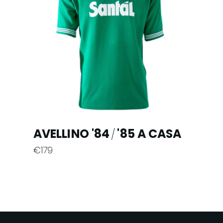
opzioni
possono
essere
scelte
nella
pagina
del
prodotto
AVELLINO '84
'85 A CASA
/
€
179
Questo
prodotto
ha
più
varianti.