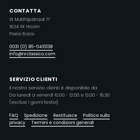
Le
CONTATTA
opzioni
St Matthijsstraat 17
possono
1624 XK Hoorn
essere
Paesi Bassi
scelte
nella
0031 (0) 85-0410138
pagina
info@nrclassico.com
del
prodotto
SERVIZIO CLIENTI
Il nostro servizio clienti è disponibile da
Da lunedì a venerdì 10.00 - 12.00 e 13.00 - 16.30
(esclusi i giorni festivi)
FAQ
Spedizione
Restituisce
Politica sulla
privacy
Termini e condizioni generali