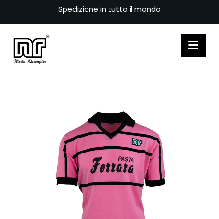
Spedizione in tutto il mondo
Nav