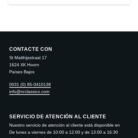
Este
producto
tiene
múltiples
variantes.
Las
CONTACTE CON
opciones
St Matthijsstraat 17
se
1624 XK Hoorn
pueden
Países Bajos
elegir
0031 (0) 85-0410138
en
info@nrclassico.com
la
página
de
SERVICIO DE ATENCIÓN AL CLIENTE
producto
Nuestro servicio de atención al cliente está disponible en
De lunes a viernes de 10:00 a 12:00 y de 13:00 a 16:30