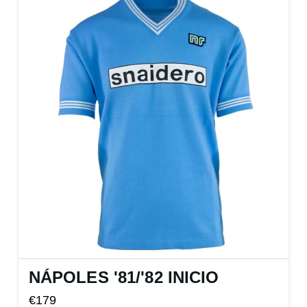
NÁPOLES '81
/
'82 INICIO
€
179