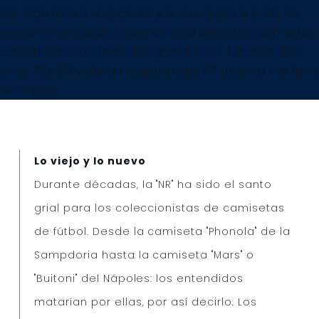
dar algo más a un jugador y a un equipo. A partir de
ese amor empecé a diseñar ropa deportiva con estilo.
El hecho de que todos los grandes del fútbol de los
años 70 y 80 vistieran nuestra ropa NR todavía me llena
de orgullo.
Lo viejo y lo nuevo
Durante décadas, la "NR" ha sido el santo
grial para los coleccionistas de camisetas
de fútbol. Desde la camiseta "Phonola" de la
Sampdoria hasta la camiseta "Mars" o
"Buitoni" del Nápoles: los entendidos
matarían por ellas, por así decirlo. Los