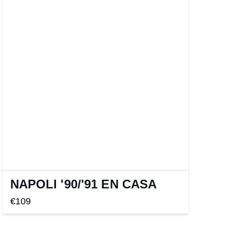
NAPOLI '90
/
'91 EN CASA
€
109
Este
producto