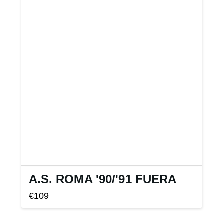
A.S. ROMA '90
/
'91 FUERA
€
109
Este
producto