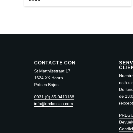
Este
producto
tiene
múltiples
variantes.
Las
opciones
se
CONTACTE CON
SERV
CLIE
pueden
St Matthijsstraat 17
Nuestro
elegir
1624 XK Hoorn
está di
Países Bajos
en
De lune
la
de 13:
0031 (0) 85-0410138
página
(except
info@nrclassico.com
de
PREGU
producto
Devuel
Condic