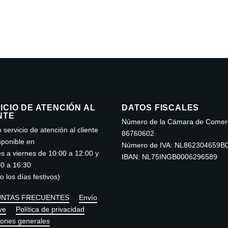
ICIO DE ATENCIÓN AL
DATOS FISCALES
NTE
Número de la Cámara de Comerc
 servicio de atención al cliente
86760602
sponible en
Número de IVA: NL862304659B
s a viernes de 10:00 a 12:00 y
IBAN: NL75INGB0006296589
00 a 16:30
o los días festivos)
NTAS FRECUENTES
Envío
ve
Política de privacidad
iones generales