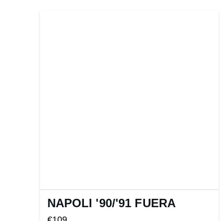
producto
NAPOLI '90
/
'91 FUERA
€
109