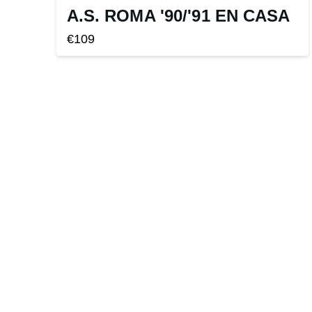
A.S. ROMA '90
/
'91 EN CASA
€
109
Este
producto
tiene
múltiples
variantes.
Las
opciones
se
pueden
elegir
en
la
página
de