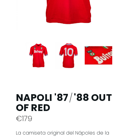
NAPOLI '87
'88 OUT
/
OF RED
€
179
La camiseta original del Nápoles de la