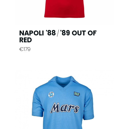
NAPOLI '88
'89 OUT OF
/
RED
€
179
Este
producto
tiene
múltiples
variantes.
Las
opciones
se
pueden
elegir