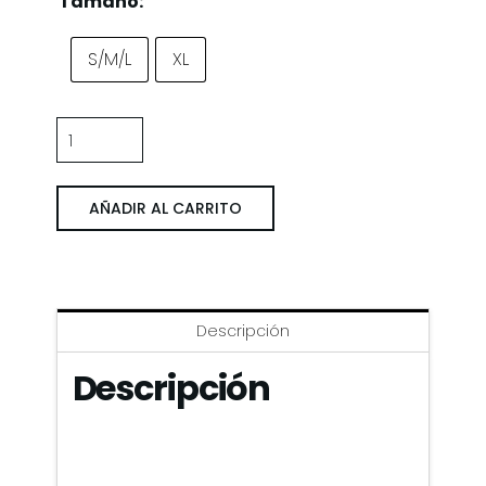
Tamaño:
S/M/L
XL
Napoli
'87/'88
Uit
AÑADIR AL CARRITO
Rood
cantidad
Descripción
Descripción