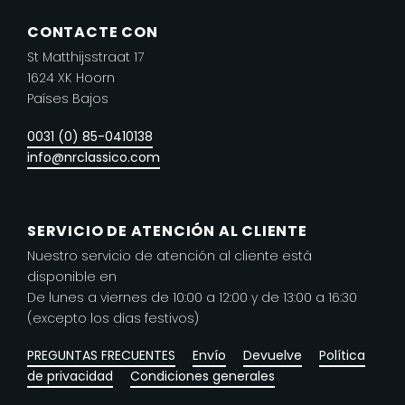
Las
CONTACTE CON
opciones
St Matthijsstraat 17
se
1624 XK Hoorn
pueden
Países Bajos
elegir
en
0031 (0) 85-0410138
la
info@nrclassico.com
página
de
producto
SERVICIO DE ATENCIÓN AL CLIENTE
Nuestro servicio de atención al cliente está
disponible en
De lunes a viernes de 10:00 a 12:00 y de 13:00 a 16:30
(excepto los días festivos)
PREGUNTAS FRECUENTES
Envío
Devuelve
Política
de privacidad
Condiciones generales