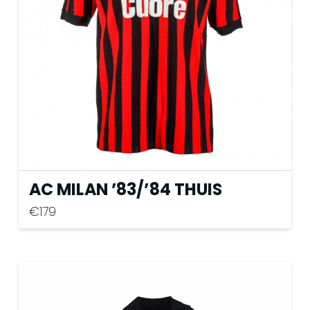
gekozen
worden
op
de
productpagina
AC MILAN ’83
/
’84 THUIS
€
179
Dit
product
heeft
meerdere
variaties.