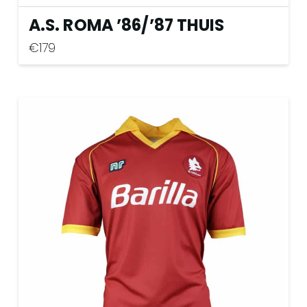
A.S. ROMA ’86
/
’87 THUIS
€
179
Dit
product
heeft
meerdere
variaties.
Deze
optie
kan
gekozen
worden
op
de
productpagina