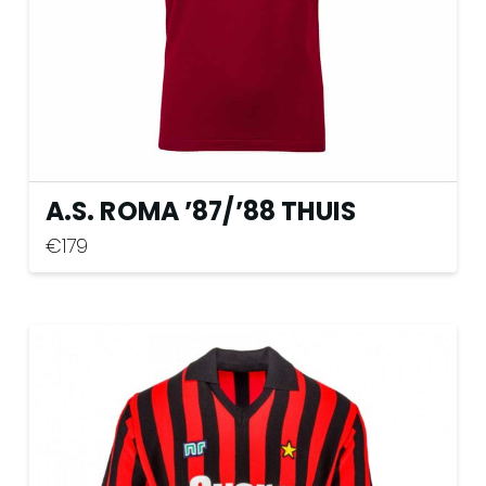
de
productpagina
A.S. ROMA ’87
/
’88 THUIS
€
179
Dit
product
heeft
meerdere
variaties.
Deze
optie
kan