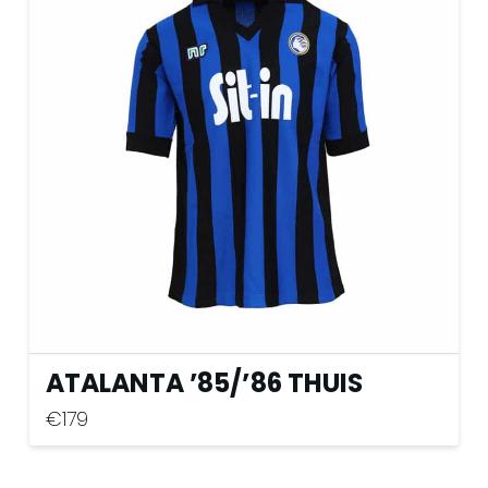
Deze
optie
kan
gekozen
worden
op
de
productpagina
ATALANTA ’85
/
’86 THUIS
€
179
Dit
product