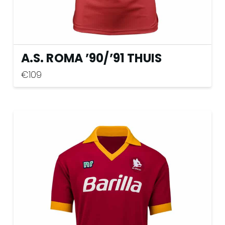
A.S. ROMA ’90
/
’91 THUIS
€
109
Dit
product
heeft
meerdere
variaties.
Deze
optie
kan
gekozen
worden
op