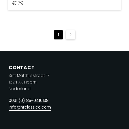
€
179
Dit
product
heeft
meerdere
1
2
variaties.
Deze
optie
kan
CONTACT
gekozen
Sint Matthijsstraat 17
worden
1624 XK Hoorn
op
Nederland
de
0031 (0) 85-0410138
productpagina
info@nrclassico.com