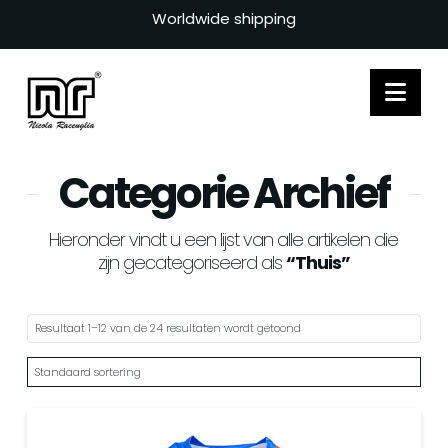
Worldwide shipping
Nav
Categorie Archief
Hieronder vindt u een lijst van alle artikelen die
zijn gecategoriseerd als
“Thuis”
Resultaat 1–12 van de 24 resultaten wordt getoond