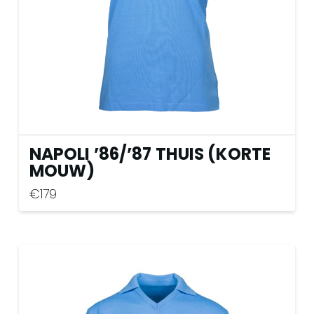
op
de
productpagina
NAPOLI ’86
/
’87 THUIS (KORTE
MOUW)
€
179
Dit
product
heeft
meerdere
variaties.
Deze