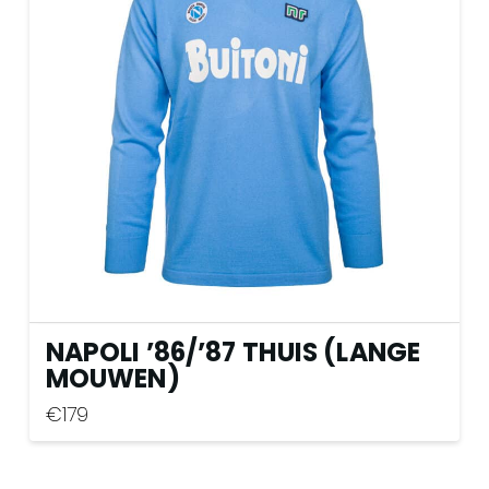
optie
kan
gekozen
worden
op
de
productpagina
NAPOLI ’86
/
’87 THUIS (LANGE
MOUWEN)
€
179
Dit
product