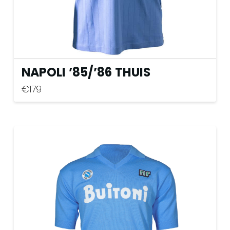
NAPOLI ’85
/
’86 THUIS
€
179
Dit
product
heeft
meerdere
variaties.
Deze
optie
kan
gekozen
worden