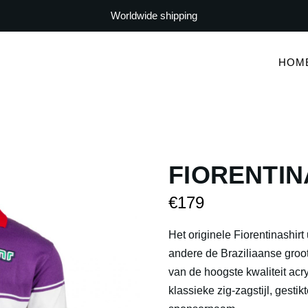
Worldwide shipping
HOM
FIORENTINA
€
179
Het originele Fiorentinashir
andere de Braziliaanse groo
van de hoogste kwaliteit acr
klassieke zig-zagstijl, gest