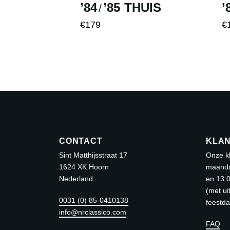
’84
’85 THUIS
’
/
gekozen
g
worden
w
€
179
€
Dit
Di
op
o
product
pr
de
d
heeft
he
productpagina
pr
meerdere
me
variaties.
va
Deze
D
optie
op
kan
k
CONTACT
KLAN
gekozen
g
Sint Matthijsstraat 17
Onze kl
worden
w
1624 XK Hoorn
maanda
op
o
Nederland
en 13:0
de
d
(met ui
0031 (0) 85-0410138
productpagina
pr
feestd
info@nrclassico.com
FAQ