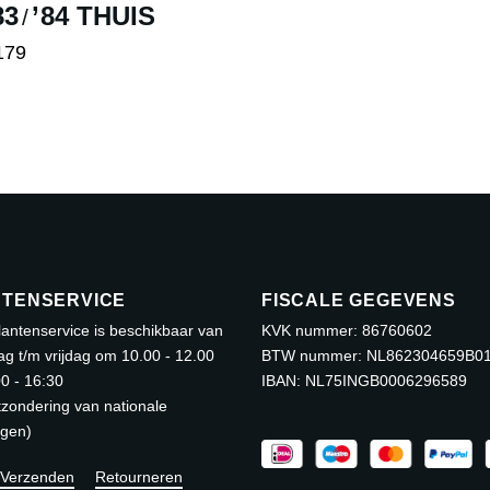
83
’84 THUIS
/
kan
ekozen
gekozen
orden
179
worden
t
p
op
oduct
e
de
eft
oductpagina
productpagina
erdere
riaties.
eze
tie
an
TENSERVICE
FISCALE GEGEVENS
ekozen
antenservice is beschikbaar van
KVK nummer: 86760602
orden
g t/m vrijdag om 10.00 - 12.00
BTW nummer: NL862304659B0
p
0 - 16:30
IBAN: NL75INGB0006296589
e
tzondering van nationale
oductpagina
agen)
Verzenden
Retourneren