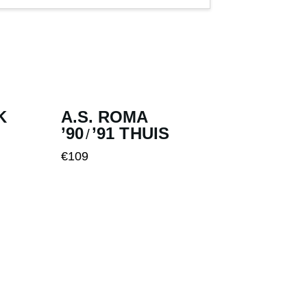
K
A.S. ROMA
’90
’91 THUIS
/
€
109
Dit
product
heeft
meerdere
variaties.
Deze
optie
kan