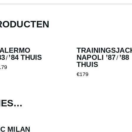
RODUCTEN
PALERMO
TRAININGSJAC
83
’84 THUIS
NAPOLI ’87
’88
/
/
THUIS
179
t
€
179
Dit
oduct
product
eft
heeft
erdere
IES…
meerdere
riaties.
variaties.
eze
Deze
tie
C MILAN
optie
an