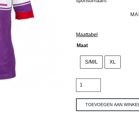
sponsornaam.
MA
Maattabel
Maat
S/M/L
XL
Fiorentina
'84/'85
Thuis
TOEVOEGEN AAN WINKE
aantal