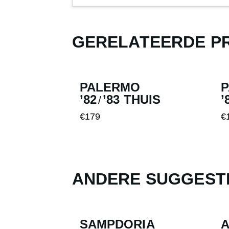
GERELATEERDE P
PALERMO
’82
’83 THUIS
’
/
€
179
€
Dit
Di
product
pr
heeft
he
meerdere
me
ANDERE SUGGEST
variaties.
va
Deze
D
optie
op
SAMPDORIA
A
kan
k