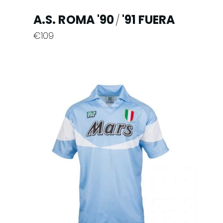
A.S. ROMA '90
'91 FUERA
/
€
109
Este
producto
tiene
múltiples
variantes.
Las
opciones
se
pueden
elegir
en
la
página
de