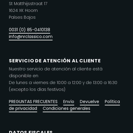
St Matthijsstraat 17
se
1624 XK Hoorn
pueden
Países Bajos
elegir
en
0031 (0) 85-0410138
la
info@nrclassico.com
página
de
producto
SERVICIO DE ATENCIÓN AL CLIENTE
Nuestro servicio de atención al cliente está
disponible en
De lunes a viernes de 10:00 a 12:00 y de 13:00 a 16:30
(excepto los días festivos)
PREGUNTAS FRECUENTES
Envío
Devuelve
Política
de privacidad
Condiciones generales
DATOS FISCALES